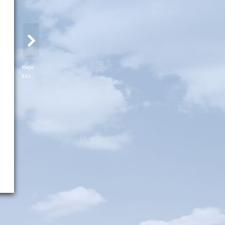
Page
441